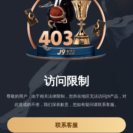
访问限制
尊敬的用户，由于相关法律限制，您所在地区无法访问J9产品，对
此造成的不便，我们深表歉意，您如有疑问请联系客服。
联系客服