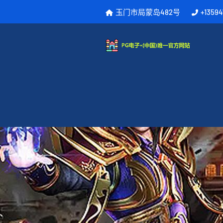
玉门市局蒙岛482号
+13594